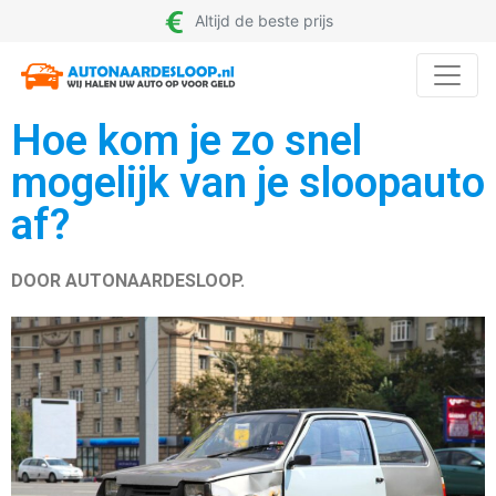
Altijd de beste prijs
Hoe kom je zo snel
mogelijk van je sloopauto
af?
DOOR AUTONAARDESLOOP.