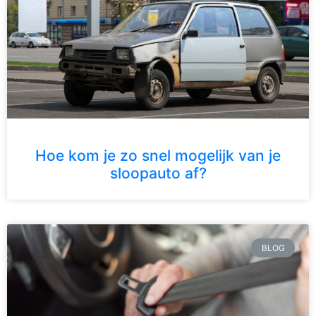
Hoe kom je zo snel mogelijk van je
sloopauto af?
BLOG