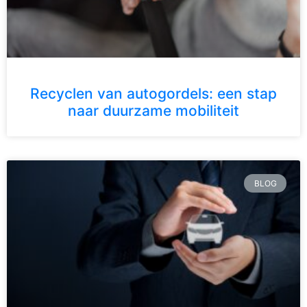
Recyclen van autogordels: een stap
naar duurzame mobiliteit
BLOG