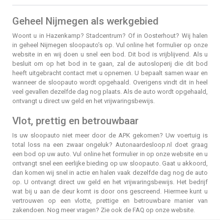
Geheel Nijmegen als werkgebied
Woont u in Hazenkamp? Stadcentrum? Of in Oosterhout? Wij halen
in geheel Nijmegen sloopauto’s op. Vul online het formulier op onze
website in en wij doen u snel een bod. Dit bod is vrijblijvend. Als u
besluit om op het bod in te gaan, zal de autosloperij die dit bod
heeft uitgebracht contact met u opnemen. U bepaalt samen waar en
wanneer de sloopauto wordt opgehaald. Overigens vindt dit in heel
veel gevallen dezelfde dag nog plaats. Als de auto wordt opgehaald,
ontvangt u direct uw geld en het vrijwaringsbewijs.
Vlot, prettig en betrouwbaar
Is uw sloopauto niet meer door de APK gekomen? Uw voertuig is
total loss na een zwaar ongeluk? Autonaardesloop.nl doet graag
een bod op uw auto. Vul online het formulier in op onze website en u
ontvangt snel een eerlijke bieding op uw sloopauto. Gaat u akkoord,
dan komen wij snel in actie en halen vaak dezelfde dag nog de auto
op. U ontvangt direct uw geld en het vrijwaringsbewijs. Het bedrijf
wat bij u aan de deur komt is door ons gescreend. Hiermee kunt u
vertrouwen op een vlotte, prettige en betrouwbare manier van
zakendoen. Nog meer vragen? Zie ook de FAQ op onze website.