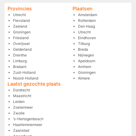
Provincies
Plaatsen
Utrecht
Amsterdam
Flevoland
Rotterdam
Zeeland
Den Haag
Groningen
Utrecht
Friesland
Eindhoven
Overijssel
Tilburg
Gelderland
Breda
Drenthe
Nijmegen
Limburg
Apeldoorn
Brabant
Arnhem
Zuid-Holland
Groningen
Noord-Holland
Almere
Laatst gezochte plaats
Dordrecht
Maastricht
Leiden
Zoetermeer
Zwolle
‘s-Hertogenbosch
Haarlemmermeer
Zaanstad