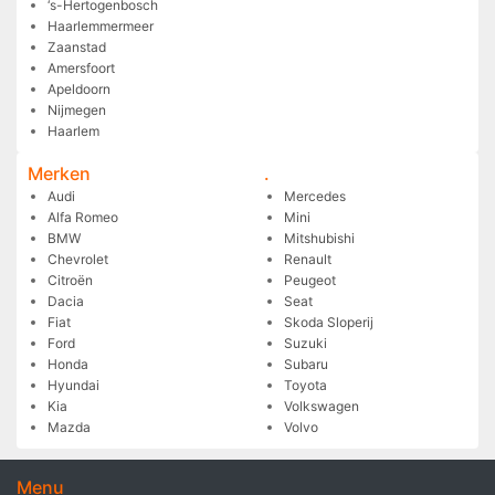
‘s-Hertogenbosch
Haarlemmermeer
Zaanstad
Amersfoort
Apeldoorn
Nijmegen
Haarlem
Merken
.
Audi
Mercedes
Alfa Romeo
Mini
BMW
Mitshubishi
Chevrolet
Renault
Citroën
Peugeot
Dacia
Seat
Fiat
Skoda Sloperij
Ford
Suzuki
Honda
Subaru
Hyundai
Toyota
Kia
Volkswagen
Mazda
Volvo
Menu