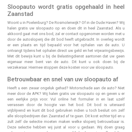
Sloopauto wordt gratis opgehaald in heel
Zaanstad
Woont u in Poelenburg? De Rosmolenwijk? Of in de Oude Haven? Wij
halen gratis uw sloopauto op en doen dit in heel Zaanstad. Als u
akkoord gaat met ons bod, zal er contact opgenomen worden met u
door de autosloperij die dit bod heeft uitgebracht. In overleg wordt
er een plaats en tijd bepaald voor het ophalen van de auto. U
ontvangt tijdens het ophalen direct uw geld en het vrijwaringsbewijs.
Met dit bewijs kunt u bij de Belastingdienst aantonen dat uw geen
eigenaar meer bent van de auto. Dit kunt u ook doen bij de
verzekeraar. Hiermee stoppen deze kosten voor uw sloopauto.
Betrouwbaar en snel van uw sloopauto af
Heeft u een zwaar ongeluk gehad? Motorschade aan de auto? Niet
meer door de APK? Wij halen gratis uw sloopauto op en geven u er
een eerlijke prijs voor. Vul online het formulier in en laat uzelf
verrassen door de hoogte van het bod. Dit bod is uiteraard
vrijblijvend en kunt dit bod gebruiken indien u toch besluit om zelf
alle sloopbedrijven dan Zaanstad af te gaan. Dit kost echter tijd en u
zult zelf de selectie moeten maken welke sloperij betrouwbaar is.
Deze selectie hebben wij juist al voor u gedaan. Wij doen graag