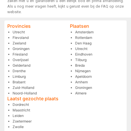
zaken met u en garanderen u een eerlijk bod en prima afhandeling.
Als u nog meer vragen heeft, kijkt u gerust even bij de FAQ op onze
website.
Provincies
Plaatsen
Utrecht
Amsterdam
Flevoland
Rotterdam
Zeeland
Den Haag
Groningen
Utrecht
Friesland
Eindhoven
Overijssel
Tilburg
Gelderland
Breda
Drenthe
Nijmegen
Limburg
Apeldoorn
Brabant
Arnhem
Zuid-Holland
Groningen
Noord-Holland
Almere
Laatst gezochte plaats
Dordrecht
Maastricht
Leiden
Zoetermeer
Zwolle