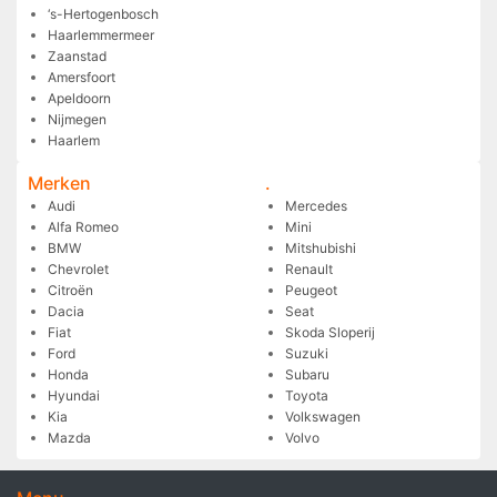
‘s-Hertogenbosch
Haarlemmermeer
Zaanstad
Amersfoort
Apeldoorn
Nijmegen
Haarlem
Merken
.
Audi
Mercedes
Alfa Romeo
Mini
BMW
Mitshubishi
Chevrolet
Renault
Citroën
Peugeot
Dacia
Seat
Fiat
Skoda Sloperij
Ford
Suzuki
Honda
Subaru
Hyundai
Toyota
Kia
Volkswagen
Mazda
Volvo