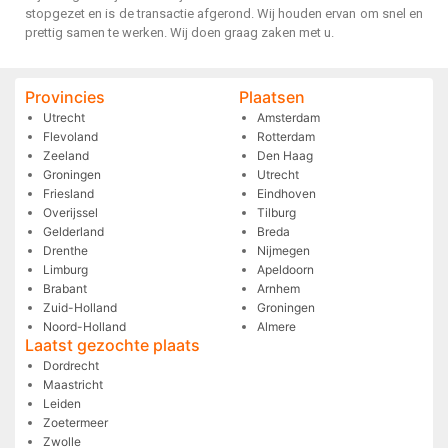
stopgezet en is de transactie afgerond. Wij houden ervan om snel en
prettig samen te werken. Wij doen graag zaken met u.
Provincies
Plaatsen
Utrecht
Amsterdam
Flevoland
Rotterdam
Zeeland
Den Haag
Groningen
Utrecht
Friesland
Eindhoven
Overijssel
Tilburg
Gelderland
Breda
Drenthe
Nijmegen
Limburg
Apeldoorn
Brabant
Arnhem
Zuid-Holland
Groningen
Noord-Holland
Almere
Laatst gezochte plaats
Dordrecht
Maastricht
Leiden
Zoetermeer
Zwolle