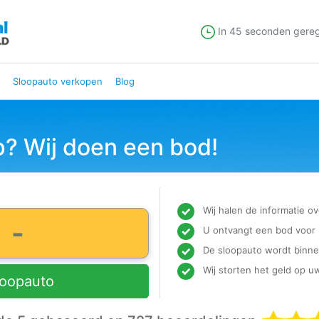
In 45 seconden gere
Sloopauto verkopen
Blog
p? Wij doen een bod!
Wij halen de informatie o
U ontvangt een bod voor 
De sloopauto wordt binne
Wij storten het geld op u
loopauto