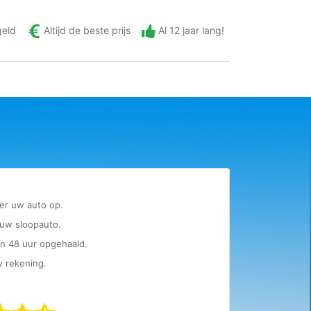
Bereken waarde sloopauto
geld
Altijd de beste prijs
Al 12 jaar lang!
ver uw auto op.
uw sloopauto.
n 48 uur opgehaald.
w rekening.