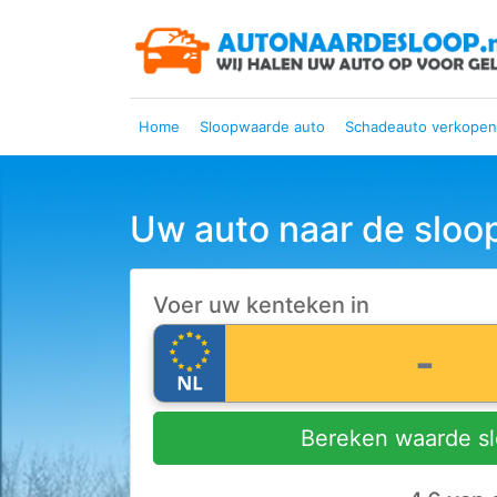
Mogen wij een bod doen?
Home
Sloopwaarde auto
Schadeauto verkopen
Uw auto naar de sloo
Voer uw kenteken in
Bereken waarde s