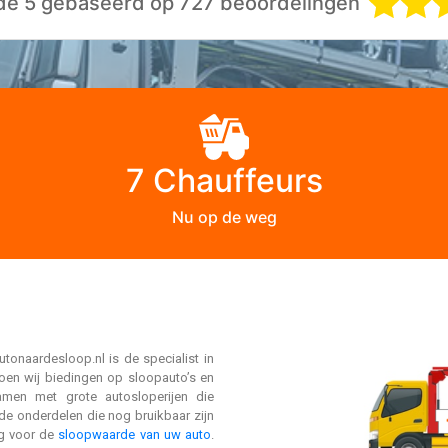
 de 5 gebaseerd op 727 beoordelingen
7 Chauffeurs
Nu op de weg
tonaardesloop.nl is de specialist in
oen wij biedingen op sloopauto’s en
amen met grote autosloperijen die
de onderdelen die nog bruikbaar zijn
ig voor de
sloopwaarde van uw auto
.