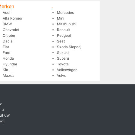
Merken
.
Audi
Mercedes
Alfa Romeo
Mini
BMW
Mitshubishi
Chevrolet
Renault
Citroën
Peugeot
Dacia
Seat
Fiat
Skoda Sloperij
Ford
Suzuki
Honda
Subaru
Hyundai
Toyota
Kia
Volkswagen
Mazda
Volvo
w
 u
ul uw
wij