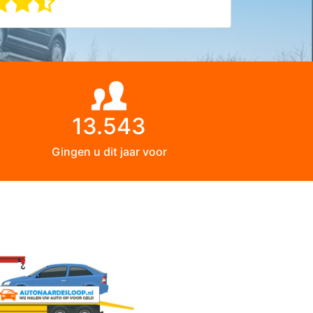
13.543
Gingen u dit jaar voor