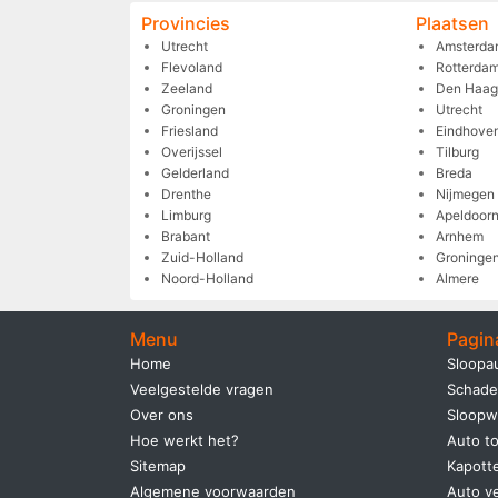
Provincies
Plaatsen
Utrecht
Amsterda
Flevoland
Rotterda
Zeeland
Den Haag
Groningen
Utrecht
Friesland
Eindhove
Overijssel
Tilburg
Gelderland
Breda
Drenthe
Nijmegen
Limburg
Apeldoor
Brabant
Arnhem
Zuid-Holland
Groninge
Noord-Holland
Almere
Menu
Pagin
Home
Sloopa
Veelgestelde vragen
Schade
Over ons
Sloopw
Hoe werkt het?
Auto to
Sitemap
Kapott
Algemene voorwaarden
Auto v