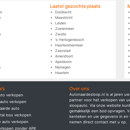
Laatst gezochte plaats
m
Dordrecht
m
Maastricht
Leiden
Zoetermeer
n
Zwolle
‘s-Hertogenbosch
Haarlemmermeer
Zaanstad
n
Amersfoort
Apeldoorn
n
Nijmegen
Haarlem
a’s
Over ons
Autonaardesloop.nl is al jaren uw
uto verkopen
partner voor het verkopen van u
auto verkopen
sloopauto. Via onze website kunt
aarde auto
gemakkelijk een bod opvragen. V
tal loss verkopen
kenteken en uw gegevens in en 
e auto verkopen
nemen direct contact met u op.
erkopen zonder APK