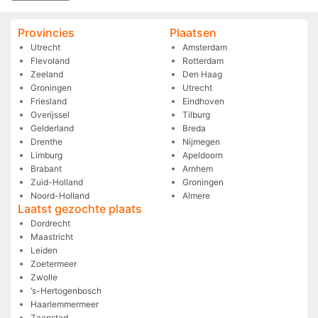
Provincies
Plaatsen
Utrecht
Amsterdam
Flevoland
Rotterdam
Zeeland
Den Haag
Groningen
Utrecht
Friesland
Eindhoven
Overijssel
Tilburg
Gelderland
Breda
Drenthe
Nijmegen
Limburg
Apeldoorn
Brabant
Arnhem
Zuid-Holland
Groningen
Noord-Holland
Almere
Laatst gezochte plaats
Dordrecht
Maastricht
Leiden
Zoetermeer
Zwolle
‘s-Hertogenbosch
Haarlemmermeer
Zaanstad