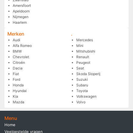
Amersfoort
Apeldoorn
Nijmegen
Haarlem
Merken
.
Audi
Mercedes
Alfa Romeo
Mini
BMW
Mitshubishi
Chevrolet
Renault
Citroën
Peugeot
Dacia
Seat
Fiat
Skoda Sloperij
Ford
Suzuki
Honda
Subaru
Hyundai
Toyota
Kia
Volkswagen
Mazda
Volvo
Menu
Home
Veelgestelde vragen