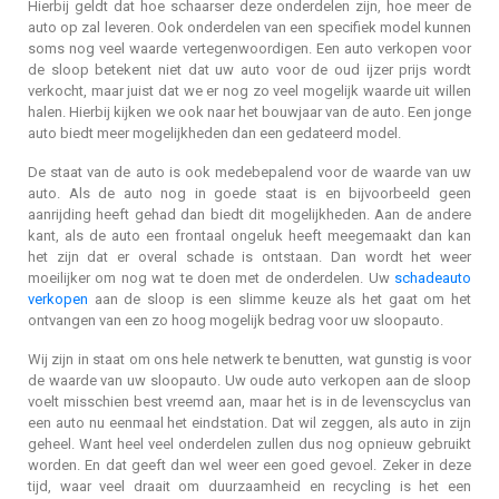
Hierbij geldt dat hoe schaarser deze onderdelen zijn, hoe meer de
auto op zal leveren. Ook onderdelen van een specifiek model kunnen
soms nog veel waarde vertegenwoordigen. Een auto verkopen voor
de sloop betekent niet dat uw auto voor de oud ijzer prijs wordt
verkocht, maar juist dat we er nog zo veel mogelijk waarde uit willen
halen. Hierbij kijken we ook naar het bouwjaar van de auto. Een jonge
auto biedt meer mogelijkheden dan een gedateerd model.
De staat van de auto is ook medebepalend voor de waarde van uw
auto. Als de auto nog in goede staat is en bijvoorbeeld geen
aanrijding heeft gehad dan biedt dit mogelijkheden. Aan de andere
kant, als de auto een frontaal ongeluk heeft meegemaakt dan kan
het zijn dat er overal schade is ontstaan. Dan wordt het weer
moeilijker om nog wat te doen met de onderdelen. Uw
schadeauto
verkopen
aan de sloop is een slimme keuze als het gaat om het
ontvangen van een zo hoog mogelijk bedrag voor uw sloopauto.
Wij zijn in staat om ons hele netwerk te benutten, wat gunstig is voor
de waarde van uw sloopauto. Uw oude auto verkopen aan de sloop
voelt misschien best vreemd aan, maar het is in de levenscyclus van
een auto nu eenmaal het eindstation. Dat wil zeggen, als auto in zijn
geheel. Want heel veel onderdelen zullen dus nog opnieuw gebruikt
worden. En dat geeft dan wel weer een goed gevoel. Zeker in deze
tijd, waar veel draait om duurzaamheid en recycling is het een