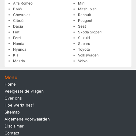
Alfa Romeo
Mini
BMW
Mitshubishi
Chevrolet
Renault
Citroën
Peugeot
Dacia
Seat
Fiat
Skoda Sloperij
Ford
Suzuki
Honda
Subaru
Hyundai
Toyota
Kia
Volkswagen
Mazda
Volvo
Menu
Home
Veelgestelde vragen
Over ons
Hoe werkt het?
Sitemap
Algemene voorwaarden
Disclaimer
Contact